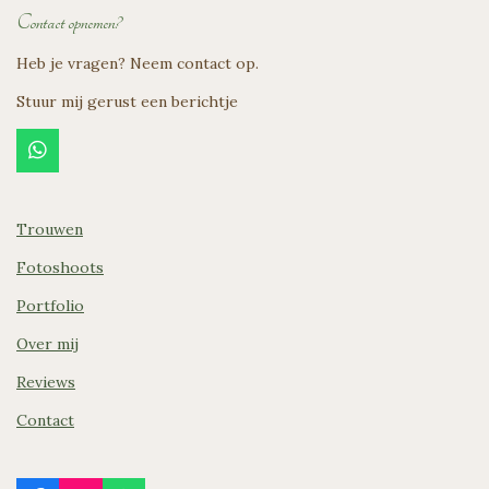
Contact opnemen?
Heb je vragen? Neem contact op.
Stuur mij gerust een berichtje
W
h
a
t
Trouwen
s
A
Fotoshoots
p
p
Portfolio
Over mij
Reviews
Contact