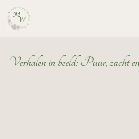
Ga
direct
naar
de
hoofdinhoud
Verhalen in beeld: Puur, zacht e