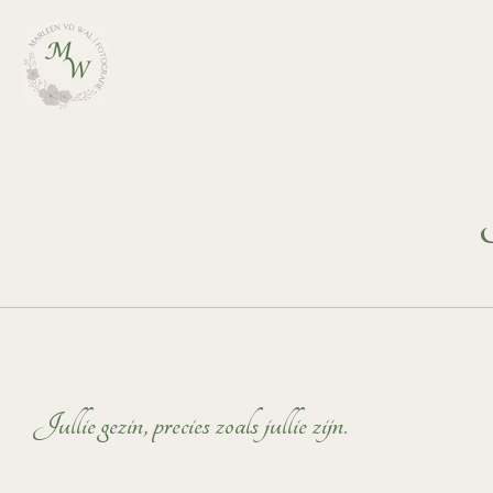
Ga
direct
naar
de
hoofdinhoud
Jullie gezin, precies zoals jullie zijn.