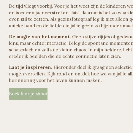
De tijd vliegt voorbij. Voor je het weet zijn de kinderen 
en is er een jaar verstreken. Juist daarom is het zo waa
even stil te zetten. Als gezinsfotograaf leg ik niet alleen 
unieke band en de liefde die jullie gezin zo bijzonder maak
De magie van het moment.
Geen stijve rijtjes of gedw
lens, maar echte interactie. Ik leg de spontane momenten 
schaterlach en zelfs de kleine chaos. In mijn heldere, lichte
creëer ik beelden die de echte connectie laten zien.
Laat je inspireren.
Hieronder deel ik graag een selectie 
mogen vertellen. Kijk rond en ontdek hoe we van jullie a
herinnering voor het leven kunnen maken.
Boek hier je shoot