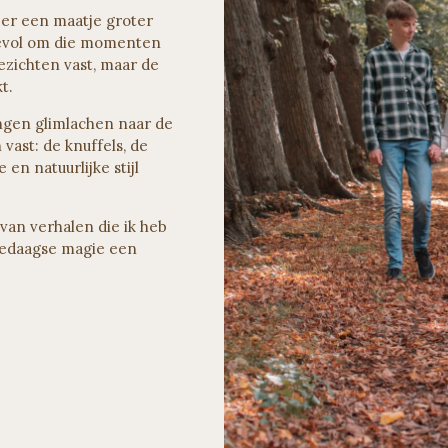
weer een maatje groter
rdevol om die momenten
gezichten vast, maar de
t.
ongen glimlachen naar de
vast: de knuffels, de
 en natuurlijke stijl
van verhalen die ik heb
lledaagse magie een