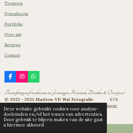
Trouwen
s
A
Fotoshoots
p
p
Portfolio
Over mij
Reviews
Contact
F
I
W
a
n
h
c
s
a
Trouwfotograaf werkzaam in Groningen, Friesland, Drenthe & Overijssel.
e
t
t
© 2022 - 2025 Marleen VD Wal Fotografie
KVK
b
a
s
o
g
A
nummer: 94649863
Privacy Verklaring
|
Algemene
Deze website gebruikt cookies voor analyse-
o
r
p
Voorwaarden
doeleinden en/of het tonen van advertenties.
k
a
p
Door gebruik te blijven maken van de site gaat
m
u hiermee akkoord.