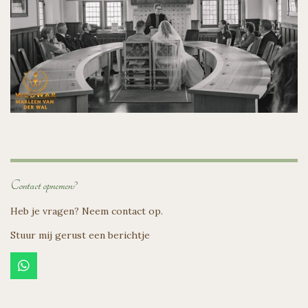
Contact opnemen?
Heb je vragen? Neem contact op.
Stuur mij gerust een berichtje
W
h
a
t