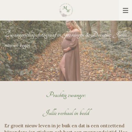
Ga
direct
naar
de
hoofdinhoud
Zwangerschapsfotograaf in Groningen & Drenthe: Jullie
nieuwe begin
Prachtig zwanger:
Jullie verhaal in beeld
Er groeit nieuw leven in je buik en dat is een ontzettend