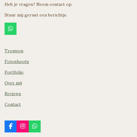
Heb je vragen? Neem contact op.
Stuur mij gerust een berichtje
W
h
a
t
Trouwen
s
A
Fotoshoots
p
p
Portfolio
Over mij
Reviews
Contact
F
I
W
a
n
h